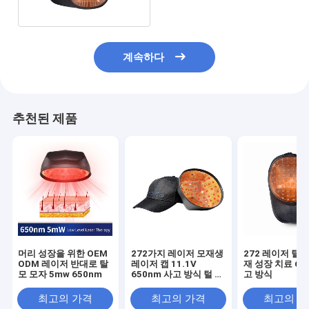
다
계속하다
추천된 제품
머리 성장을 위한 OEM
272가지 레이저 모재생
272 레이저 털 
ODM 레이저 반대로 탈
레이저 캡 11.1V
재 성장 치료 65
모 모자 5mw 650nm
650nm 사고 방식 털 손
고 방식
실량 처리
최고의 가격
최고의 가격
최고의 