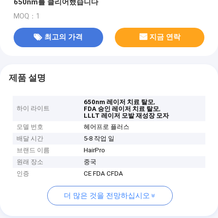
650nm를 클리어했습니다
MOQ：1
최고의 가격
지금 연락
제품 설명
,
650nm 레이저 치료 탈모
하이 라이트
,
FDA 승인 레이저 치료 탈모
LLLT 레이저 모발 재성장 모자
모델 번호
헤어프로 플러스
배달 시간
5-8 작업 일
브랜드 이름
HairPro
원래 장소
중국
인증
CE FDA CFDA
더 많은 것을 전망하십시오