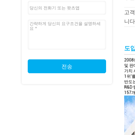
고객
니다
도
200
및 판
전송
가치 
1위'
반도는
R&D
157