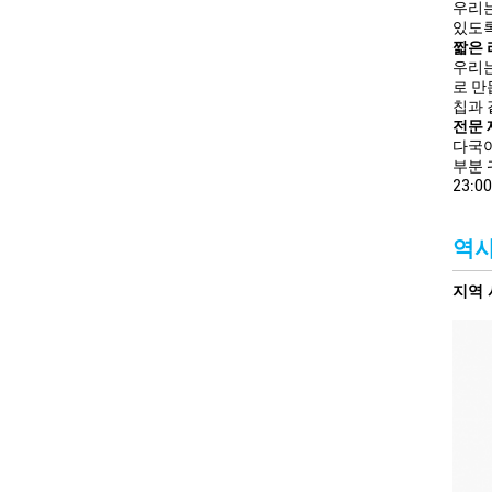
우리는
있도록
짧은 
우리는
로 만
칩과 
전문 
다국어
부분 
23:
역
지역