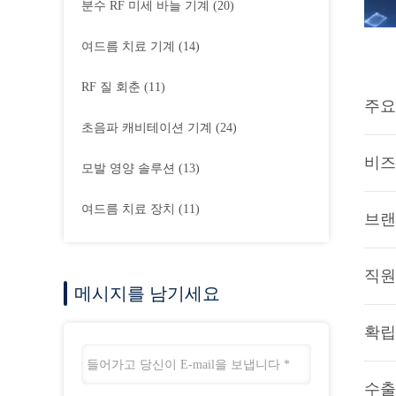
분수 RF 미세 바늘 기계
(20)
여드름 치료 기계
(14)
RF 질 회춘
(11)
주요
초음파 캐비테이션 기계
(24)
비즈
모발 영양 솔루션
(13)
여드름 치료 장치
(11)
브랜
직원
메시지를 남기세요
확립
수출 