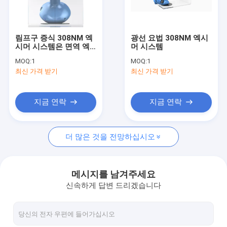
레이저 모발 재생 장치
모발 재생 레이저 캡
림프구 증식 308NM 엑
광선 요법 308NM 엑시
시머 시스템은 면역 엑
머 시스템
모발 성장 레이저 빗
시머 광 요법을 억제합
MOQ:
1
MOQ:
1
니다
최신 가격 받기
최신 가격 받기
308NM 엑시머 시스템
자외선 램프
지금 연락
지금 연락
백반증 엑시머 레이저
더 많은 것을 전망하십시오
백반증 광선 요법 기계
LED 광선 요법 시스템
메시지를 남겨주세요
신속하게 답변 드리겠습니다
분수 RF 미세 바늘 기계
여드름 치료 기계