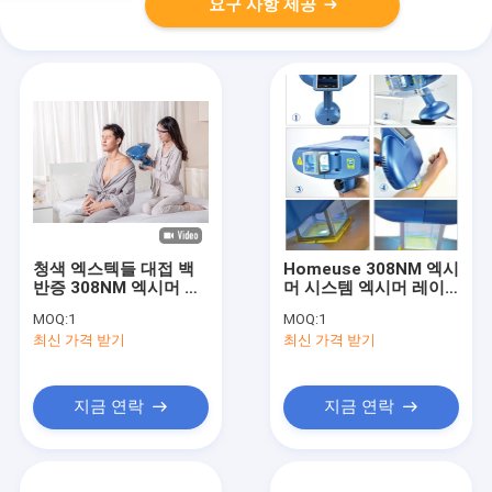
요구 사항 제공
청색 엑스텍들 대접 백
Homeuse 308NM 엑시
반증 308NM 엑시머 시
머 시스템 엑시머 레이
스템 가정용
저 백반증 FDA CE 건선
MOQ:
1
MOQ:
1
최신 가격 받기
최신 가격 받기
지금 연락
지금 연락