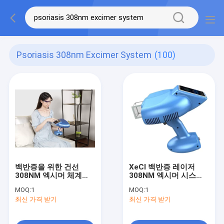
Psoriasis 308nm Excimer System
(100)
백반증을 위한 건선
XeCl 백반증 레이저
308NM 엑시머 체계
308NM 엑시머 시스템
63Hz FDA 엑시머 가벼
건선 CFDA 치료
MOQ:
1
MOQ:
1
운 치료
최신 가격 받기
최신 가격 받기