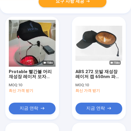
요구 사항 제공
Protable 빨간불 머리
ABS 272 모발 재성장
재성장 레이저 모자
레이저 캡 650nm 파장
650nm 5mW 다이오드
빛
MOQ:
10
MOQ:
10
최신 가격 받기
최신 가격 받기
지금 연락
지금 연락