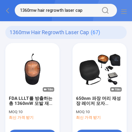
1360mw Hair Regrowth Laser Cap
(67)
FDA LLLT를 방출하는
650nm 파장 머리 재성
총 1360mW 모발 재성
장 레이저 모자
장 레이저 캡 272 다이
1360mW 반대로 탈모
MOQ:
10
MOQ:
10
오드
최신 가격 받기
최신 가격 받기