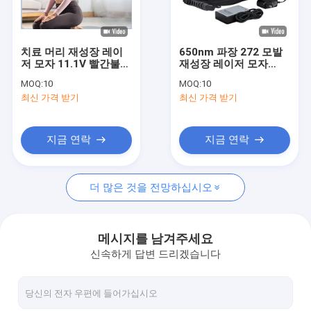
레이저 모발 재생 장치
모발 재생 레이저 캡
치료 머리 재성장 레이
650nm 파장 272 모발
저 모자 11.1V 빨간불
재성장 레이저 모자
모발 성장 레이저 빗
탈모 치료
FDA 승인
MOQ:
10
MOQ:
10
최신 가격 받기
최신 가격 받기
308NM 엑시머 시스템
자외선 램프
지금 연락
지금 연락
백반증 엑시머 레이저
더 많은 것을 전망하십시오
백반증 광선 요법 기계
LED 광선 요법 시스템
메시지를 남겨주세요
신속하게 답변 드리겠습니다
분수 RF 미세 바늘 기계
여드름 치료 기계