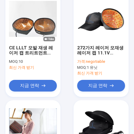
CE LLLT 모발 재생 레
272가지 레이저 모재생
이저 캡 트리트먼트
레이저 캡 11.1V
CFDA 클리어
650nm 사고 방식 털 손
MOQ:
10
가격:
negotiable
실량 처리
최신 가격 받기
MOQ:
1 유닛
최신 가격 받기
지금 연락
지금 연락