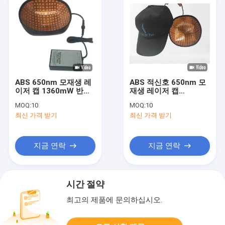
ABS 650nm 모재생 레
ABS 적신호 650nm 모
이저 캡 1360mW 반대
재생 레이저 캡
모발 손실 5mW
1360mW 반대 모발 손
MOQ:
10
MOQ:
10
실
최신 가격 받기
최신 가격 받기
지금 연락
지금 연락
시간 절약
최고의 제품에 문의하십시오.